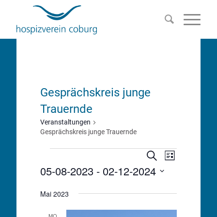
Gesprächskreis junge
Trauernde
Veranstaltungen
Gesprächskreis junge Trauernde
Veranstalt
Veranstaltungen
Veranstaltu
Suche
Liste
Ansichten-
05-08-2023
 - 
02-12-2024
Suche
Navigation
Datum
und
Mai 2023
wählen.
Ansichten,
MO.