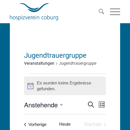
Jugendtrauergruppe
Veranstaltungen
Jugendtrauergruppe
Veranstaltungen
Es wurden keine Ergebnisse
Hinweis
gefunden.
Anstehende
Veranstalt
Veranstaltu
Suche
Liste
Ansichten-
Datum
Suche
wählen.
Navigation
Veranstaltungen
Heute
Vorherige
Nächste
und