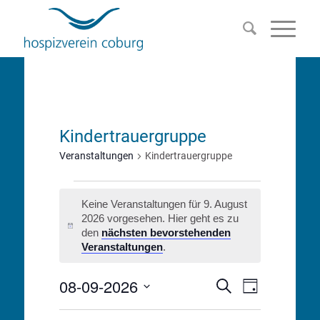
Kindertrauergruppe
Veranstaltungen
Kindertrauergruppe
Veranstaltungen
Keine Veranstaltungen für 9. August
für
2026 vorgesehen. Hier geht es zu
Hinweis
den
nächsten bevorstehenden
9.
Veranstaltungen
.
August
08-09-2026
Veranstalt
Veranstaltu
Suche
Tag
2026
Ansichten-
Datum
Suche