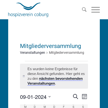
Mitgliederversammlung
Veranstaltungen
Mitgliederversammlung
Veranstaltungen
Es wurden keine Ergebnisse für
diese Ansicht gefunden. Hier geht es
Hinweis
zu den
nächsten bevorstehenden
Veranstaltungen
.
09-01-2024
Veranstalt
Veranstaltu
Suche
Monat
Ansichten-
Datum
Suche
M
Montag
D
Dienstag
M
Mittwoch
D
Donnerstag
F
Freitag
S
Samstag
S
Sonntag