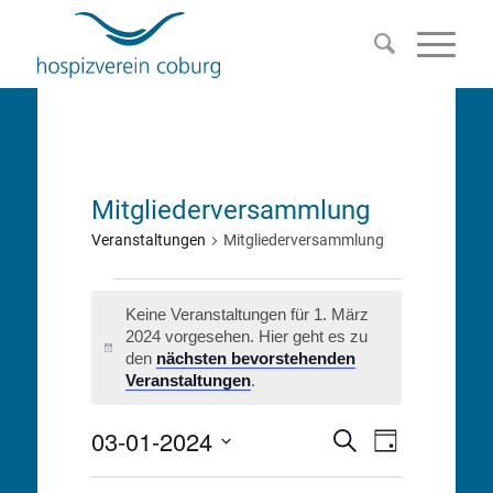
Mitgliederversammlung
Veranstaltungen
Mitgliederversammlung
Veranstaltungen
Keine Veranstaltungen für 1. März
für
2024 vorgesehen. Hier geht es zu
Hinweis
den
nächsten bevorstehenden
1.
Veranstaltungen
.
März
03-01-2024
Veranstalt
Veranstaltu
Suche
Tag
2024
Ansichten-
Datum
Suche