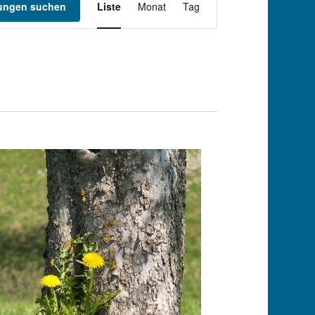
tungen suchen
Liste
Monat
Tag
Ansichten-
Navigation