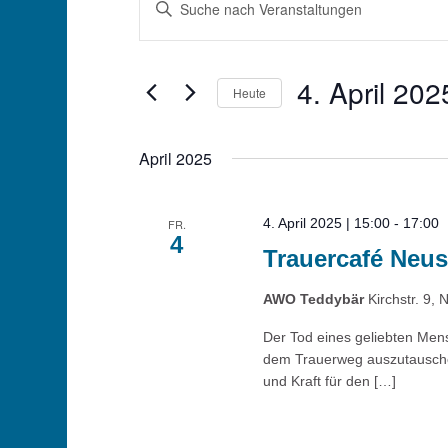
Bitte
Schlüsselwort
Suche
eingeben.
und
Suche
4. April 202
nach
Heute
Ansichten,
Veranstaltungen
Datum
Schlüsselwort.
Navigation
wählen.
April 2025
4. April 2025 | 15:00
-
17:00
FR.
4
Trauercafé Neus
AWO Teddybär
Kirchstr. 9, 
Der Tod eines geliebten Mens
dem Trauerweg auszutauschen 
und Kraft für den […]