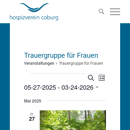
Trauergruppe für Frauen
Veranstaltungen
Trauergruppe für Frauen
Veranstalt
Veranstaltungen
Veranstaltu
Suche
Liste
Ansichten-
05-27-2025
 - 
03-24-2026
Suche
Navigation
Datum
und
Mai 2025
wählen.
Ansichten,
DI.
27
Navigation