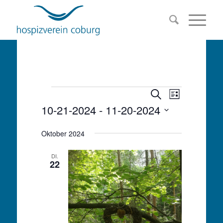
Veranstalt
Veranstaltu
Veranstaltungen
Suche
Liste
Ansichten-
10-21-2024
 - 
11-20-2024
Suche
Navigation
Datum
und
Oktober 2024
wählen.
Ansichten,
DI.
22
Navigation