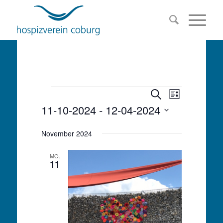
Veranstalt
Veranstaltu
Veranstaltungen
Suche
Liste
Ansichten-
11-10-2024
 - 
12-04-2024
Suche
Navigation
Datum
und
November 2024
wählen.
Ansichten,
MO.
11
Navigation