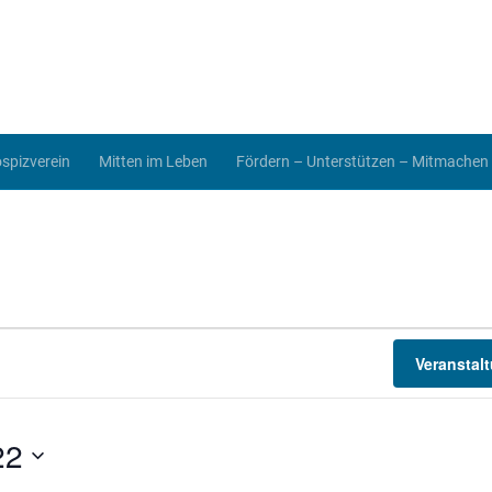
spizverein
Mitten im Leben
Fördern – Unterstützen – Mitmachen
Veranstal
22