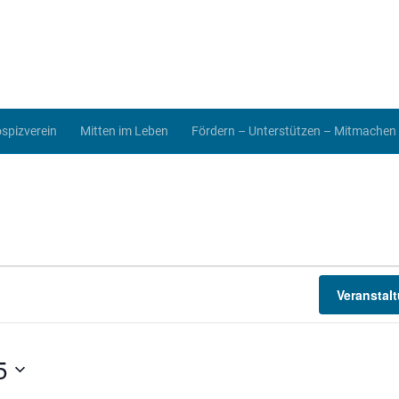
spizverein
Mitten im Leben
Fördern – Unterstützen – Mitmachen
Veranstal
5