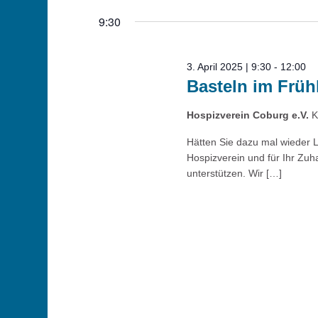
April
Schlüsselwort.
Navigation
wählen.
9:30
2025
3. April 2025 | 9:30
-
12:00
Basteln im Früh
Hospizverein Coburg e.V.
K
Hätten Sie dazu mal wieder 
Hospizverein und für Ihr Zuh
unterstützen. Wir […]