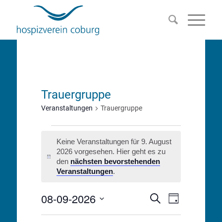
Trauergruppe
Veranstaltungen
Trauergruppe
Veranstaltungen
Keine Veranstaltungen für 9. August
für
2026 vorgesehen. Hier geht es zu
Hinweis
den
nächsten bevorstehenden
9.
Veranstaltungen
.
August
08-09-2026
Veranstalt
Veranstaltu
Suche
Tag
2026
Ansichten-
Datum
Suche