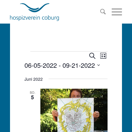
Veranstalt
Veranstaltu
Veranstaltungen
Suche
Liste
Ansichten-
06-05-2022
 - 
09-21-2022
Suche
Navigation
Datum
und
Juni 2022
wählen.
Ansichten,
SO.
5
Navigation