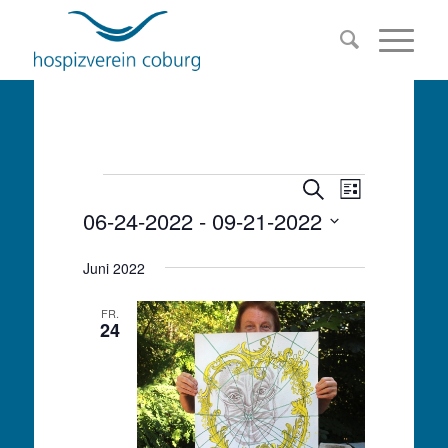
Veranstalt
Veranstaltu
Veranstaltungen
Suche
Liste
Ansichten-
06-24-2022
 - 
09-21-2022
Suche
Navigation
Datum
und
Juni 2022
wählen.
Ansichten,
FR.
24
Navigation